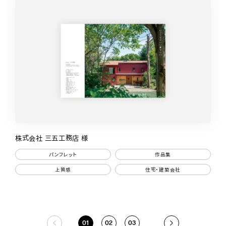
株式会社 三五工務店 様
パンフレット
作品集
上質感
住宅・建築会社
01
02
03